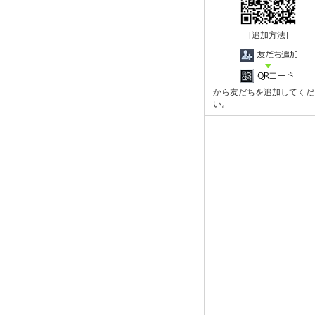
[追加方法]
から友だちを追加してくだ
い。