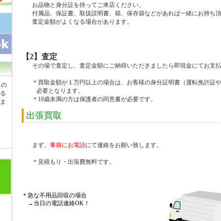
お品物と身分証を持ってご来店ください。
付属品、保証書、取扱説明書、箱、保存袋などがあれば一緒にお持ち頂
査定金額がよくなる場合があります。
【2】査定
その場で査定し、査定金額にご納得いただきましたら即現金にてお支払
＊買取金額が１万円以上の場合は、お客様の身分証明書（運転免許証や
ちの
必要となります。
る
＊18歳未満の方は保護者の同意書が必要です。
ま
出張買取
まず、
事前にお電話
にて連絡をお願い致します。
＊見積もり・出張費無料です。
＊急な不用品回収の場合
→当日の電話連絡OK！