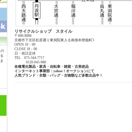
リサイクルショップ スタイル
〒600-8086
京都市下京区松原通り東洞院東入る南側本燈籠町3
OPEN 10：00
CLOSE 18：00
ちの
日・祝日定休
る
TEL 075-344-7717
ま
0120-045-988
各種電化製品・家具・自転車・雑貨・古美術品
インターネット事業部：yahoo！オークションにて
人気ブランド・衣類・バッグ・古物類など多数出品中！